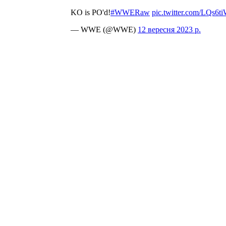
KO is PO'd!
#WWERaw
pic.twitter.com/LQs6
— WWE (@WWE)
12 вересня 2023 р.