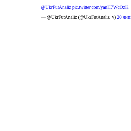
@UkrFutAnaliz
pic.twitter.com/yanH7WcQzK
— @UkrFutAnaliz (@UkrFutAnaliz_v)
20 лип